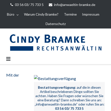
Direkt
03 56 03/ 75 733 5
info@anwaeltin-bramke.de
zum
Büro
Warum Cindy Bramke?
Termine
Impressum
Inhalt
Datenschutz
Mit der
Bestattungsverfügung:
auf die in diesen
Artikel beschriebenen Dinge sollten Sie
achten. Haben Sie Fragen oder wünschen Sie
eine Beratung? Dann schreiben Sie uns an:
„info@anwaeltin-bramke.de“ oder rufen Sie an:
03 56 03/ 75 733 5