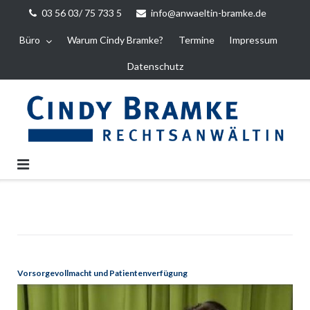
Direkt
03 56 03/ 75 733 5
info@anwaeltin-bramke.de
zum
Büro
Warum Cindy Bramke?
Termine
Impressum
Inhalt
Datenschutz
Vorsorgevollmacht und Patientenverfügung