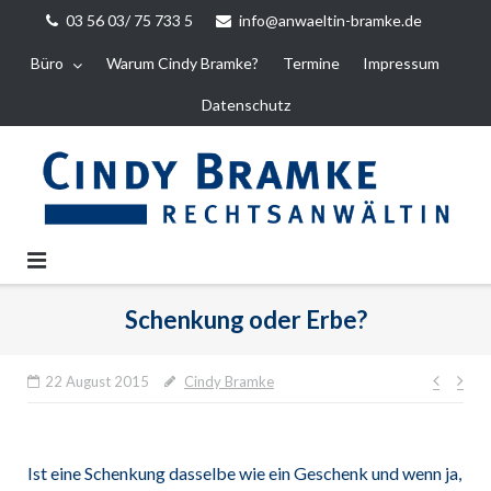
Direkt
03 56 03/ 75 733 5
info@anwaeltin-bramke.de
zum
Büro
Warum Cindy Bramke?
Termine
Impressum
Inhalt
Datenschutz
Schenkung oder Erbe?
Beitr
22 August 2015
Cindy Bramke
Ist eine Schenkung dasselbe wie ein Geschenk und wenn ja,